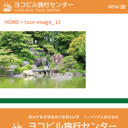
MENU
HOME
>
tour-image_13