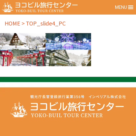
MENU
HOME
>
TOP_slide4_PC