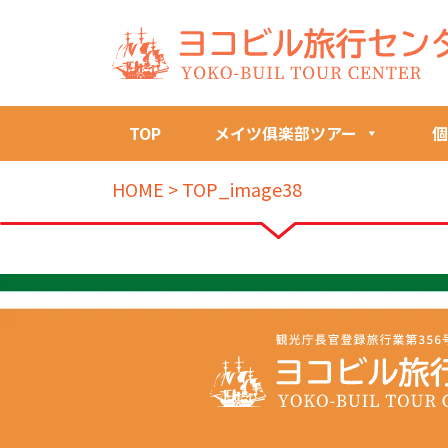
TOP
メイツ俱楽部ツアー
個
HOME
>
TOP_image38