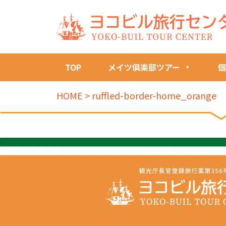
TOP
メイツ俱楽部ツアー
個
HOME
>
ruffled-border-home_orange