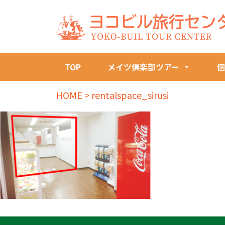
TOP
メイツ俱楽部ツアー
個
HOME
>
rentalspace_sirusi