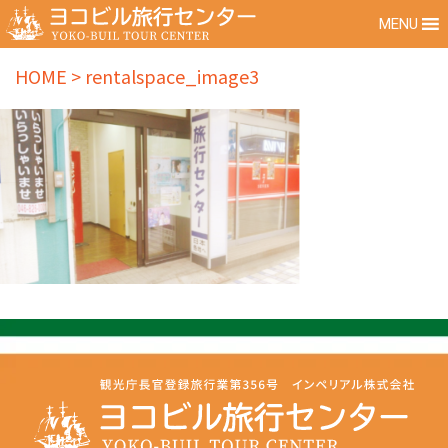
MENU
HOME
>
rentalspace_image3