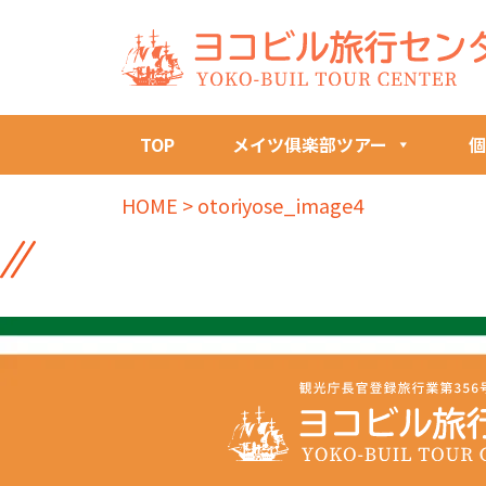
TOP
メイツ俱楽部ツアー
個
HOME
>
otoriyose_image4