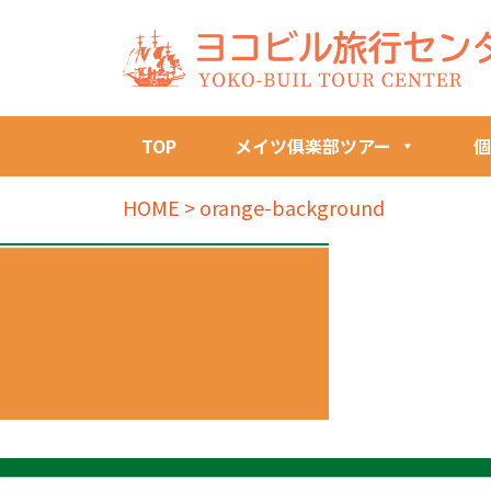
TOP
メイツ俱楽部ツアー
個
HOME
>
orange-background