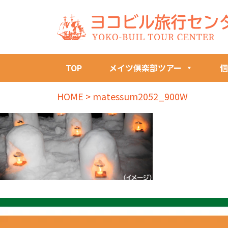
TOP
メイツ俱楽部ツアー
個
HOME
>
matessum2052_900W