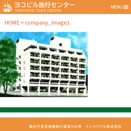
MENU
HOME
>
company_image1