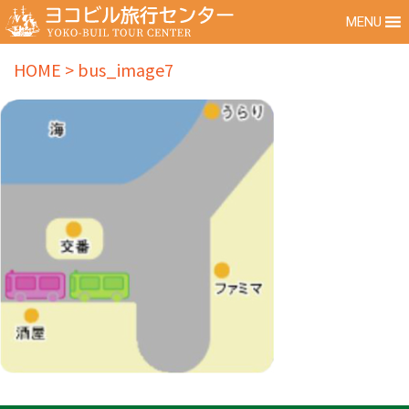
MENU
HOME
>
bus_image7