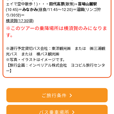
ェイで空中散歩！)・・・
田代高原
(散策)∻
苗場山麓駅
(10:45)＝
みなかみ
(昼食/11:45～12:20)＝
沼田
(リンゴ狩
り/30分)＝
横須賀(17:30頃)
※このツアーの乗降場所は横須賀のみになりま
す。
※運行予定貸切バス会社：東洋観光㈱ または ㈱三浦観
光バス または 横バス観光㈱
※写真・イラストはイメージです。
【旅行企画：インペリアル株式会社 ヨコビル旅行センタ
ー】
ご旅行条件
バス乗車場所