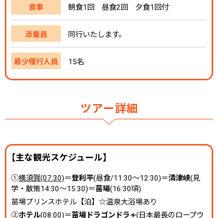
食事
朝食1回 昼食2回 夕食1回付
添乗員
同行いたします。
最少催行人員
15名
ツアー詳細
【主な観光スケジュール】
①
横須賀(07:30)
＝
登利平
(昼食/11:30～12:30)＝
清津峡
(見
学・散策14:30～15:30)＝
苗場
(16:30頃)
苗場プリンスホテル【泊】☆温泉大浴場あり
②
ホテル
(08:00)＝
苗場ドラゴンドラ∻
(日本最長のロープウ