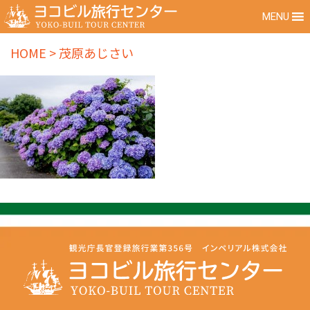
MENU
HOME
>
茂原あじさい