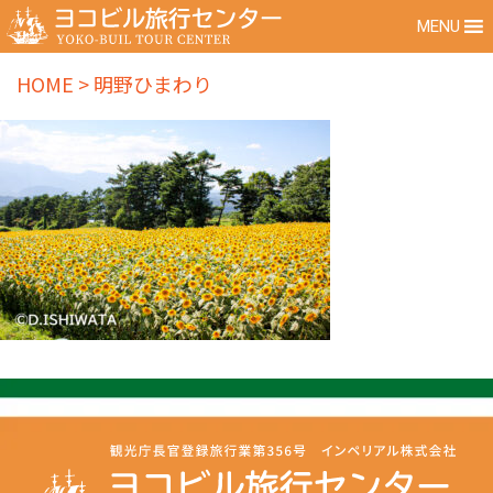
MENU
HOME
>
明野ひまわり