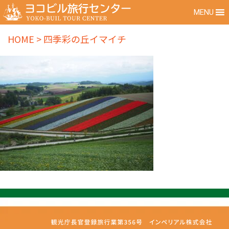
MENU
HOME
>
四季彩の丘イマイチ