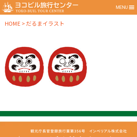
MENU
HOME
>
だるまイラスト